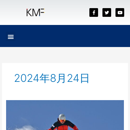
内
容
F
T
Y
a
w
o
を
c
i
u
ス
e
t
t
b
t
u
キ
o
e
b
メ
ッ
o
r
e
ニ
k
プ
ュ
ー
2024年8月24日
Madonna di
Campiglio（イ
タ
リ
ア