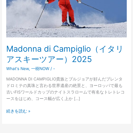
ス
キ
ー
ツ
ア
ー）
2025
Madonna di Campiglio（イタリ
アスキーツアー）2025
What's New
,
一樹NOW
/
-
MADONNA DI CAMPIGLIO貴族とブルジョアが好んだブレンタ
ドロミテの真珠と言わる世界遺産の絶景と、ヨーロッパで最も
古いFISワールドカップのナイトスラロームで有名なトレトレコ
ースをはじめ、コース幅が広く上か […]
続きを読む »