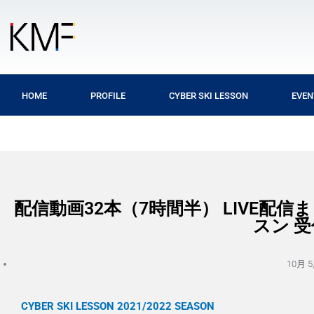
内
容
を
ス
キ
ッ
HOME
PROFILE
CYBER SKI LESSON
EVEN
プ
配信動画32本（7時間半） LIVE配
スン 
10月 5,
CYBER SKI LESSON 2021/2022 SEASON