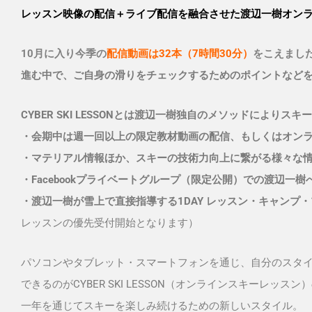
レッスン映像の配信＋ライブ配信を融合させた渡辺一樹オン
10月に入り今季の
配信動画は32本（7時間30分）
をこえまし
進む中で、ご自身の滑りをチェックするためのポイントなど
CYBER SKI LESSONとは渡辺一樹独自のメソッドによ
・会期中は週一回以上の限定教材動画の配信、もしくはオンライ
・マテリアル情報ほか、スキーの技術力向上に繋がる様々な
・Facebookプライベートグループ（限定公開）での渡辺一
・渡辺一樹が雪上で直接指導する1DAY レッスン・キャンプ
レッスンの優先受付開始となります）
パソコンやタブレット・スマートフォンを通じ、自分のスタ
できるのがCYBER SKI LESSON（オンラインスキーレッス
一年を通じてスキーを楽しみ続けるための新しいスタイル。