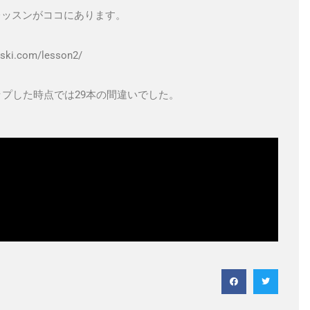
レッスンがココにあります。
r-ski.com/lesson2/
プした時点では29本の間違いでした。