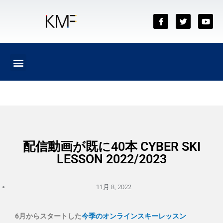
内
容
F
T
Y
a
w
o
を
c
i
u
ス
e
t
t
b
t
u
キ
o
e
b
メ
ッ
o
r
e
ニ
k
プ
ュ
ー
配信動画が既に40本 CYBER SKI
LESSON 2022/2023
11月 8, 2022
6月からスタートした
今季のオンラインスキーレッスン