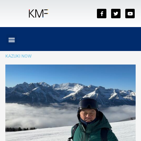
内
容
F
T
Y
a
w
o
を
c
i
u
ス
e
t
t
b
t
u
キ
o
e
b
メ
ッ
o
r
e
ニ
k
プ
ュ
KAZUKI NOW
ー